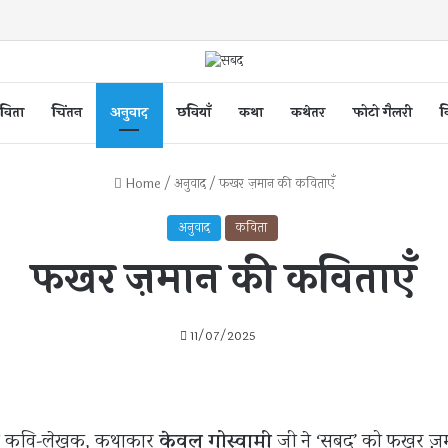
विता
चिंतन
अनुवाद
छवियाँ
कथा
कथेतर
फोटो गैलरी
व
Home
/
अनुवाद
/
फखर ज़मान की कविताएँ
अनुवाद
कविता
फखर ज़मान की कविताएँ
11/07/2025
िष्ठ कवि-लेखक, कथाकार
केवल गोस्वामी
जी ने ‘सबद’ को फखर ज़