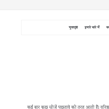
मुखपृष्ठ
हमारे बारे में
क
कई बार कुछ चीजें़ पछतावे की तरह आती हैं। वर